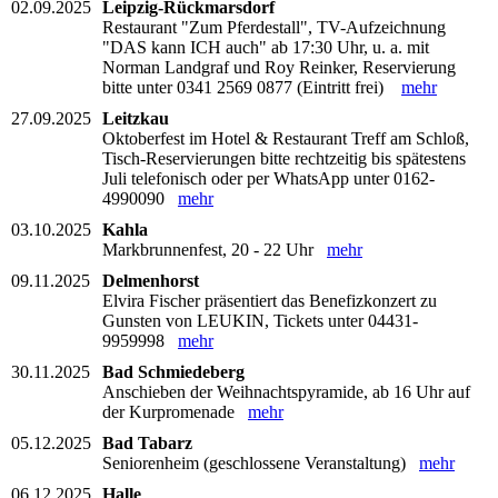
02.09.2025
Leipzig-Rückmarsdorf
Restaurant "Zum Pferdestall", TV-Aufzeichnung
"DAS kann ICH auch" ab 17:30 Uhr, u. a. mit
Norman Landgraf und Roy Reinker, Reservierung
bitte unter 0341 2569 0877 (Eintritt frei)
mehr
27.09.2025
Leitzkau
Oktoberfest im Hotel & Restaurant Treff am Schloß,
Tisch-Reservierungen bitte rechtzeitig bis spätestens
Juli telefonisch oder per WhatsApp unter 0162-
4990090
mehr
03.10.2025
Kahla
Markbrunnenfest, 20 - 22 Uhr
mehr
09.11.2025
Delmenhorst
Elvira Fischer präsentiert das Benefizkonzert zu
Gunsten von LEUKIN, Tickets unter 04431-
9959998
mehr
30.11.2025
Bad Schmiedeberg
Anschieben der Weihnachtspyramide, ab 16 Uhr auf
der Kurpromenade
mehr
05.12.2025
Bad Tabarz
Seniorenheim (geschlossene Veranstaltung)
mehr
06.12.2025
Halle