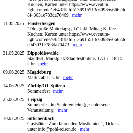
Kuchen, Karten unter https://www.eventim-
light.com/de/a/643fffafd5136915513c6098/e/6662dc
8f43031e783da70469
mehr
11.05.2025
Finsterbergen
"Die große Muttertagsgala" inkl. Mittag Kaffee
Kuchen, Karten unter https://www.eventim-
light.com/de/a/643fffafd5136915513c6098/e/6662dc
c943031e783da70473
mehr
31.05.2025
Dippoldiswalde
Stadtfest, Marktplatz/Stadtfestbühne, 17:15 - 18:15
Uhr
mehr
09.06.2025
Magdeburg
Markt, ab 11 Uhr
mehr
14.06.2025
Zörbig/OT Spören
Sommerfest
mehr
25.06.2025
Leipzig
Sommerfest im Seniorenheim (geschlossene
Veranstaltung)
mehr
10.07.2025
Sittichenbach
Gaststätte "Zum fahrenden Musikanten", Tickets
unter info@pohl-reisen.de
mehr