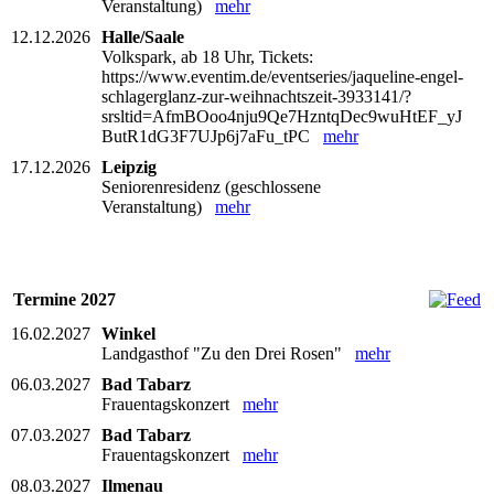
Veranstaltung)
mehr
12.12.2026
Halle/Saale
Volkspark, ab 18 Uhr, Tickets:
https://www.eventim.de/eventseries/jaqueline-engel-
schlagerglanz-zur-weihnachtszeit-3933141/?
srsltid=AfmBOoo4nju9Qe7HzntqDec9wuHtEF_yJ
ButR1dG3F7UJp6j7aFu_tPC
mehr
17.12.2026
Leipzig
Seniorenresidenz (geschlossene
Veranstaltung)
mehr
Termine 2027
16.02.2027
Winkel
Landgasthof "Zu den Drei Rosen"
mehr
06.03.2027
Bad Tabarz
Frauentagskonzert
mehr
07.03.2027
Bad Tabarz
Frauentagskonzert
mehr
08.03.2027
Ilmenau