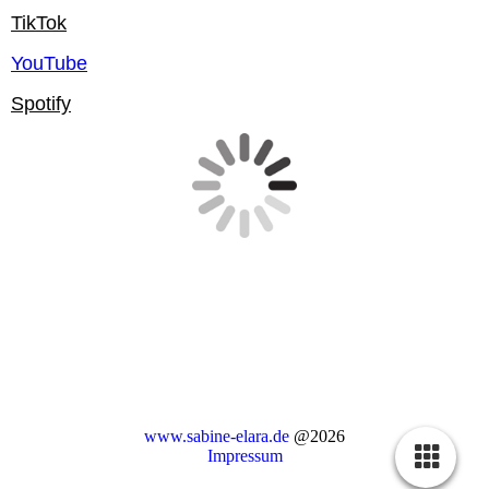
TikTok
YouTube
Spotify
www.sabine-elara.de
@2026
Impressum
Cookie-Einstellungen
Diese Webseite verwendet Cookies, um Besuchern ein optimales
Nutzererlebnis zu bieten. Bestimmte Inhalte von Drittanbietern werden
nur angezeigt, wenn die entsprechende Option aktiviert ist. Die