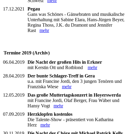
Schweiz
mehr
17.12.2021
Pegau
Gans was Schönes - Gänsebraten und musikalische
Unterhaltung mit Sabine Elara, Hans-Jürgen Beyer,
Regina Thoss, J.K. du Dramont und Jennifer
Rast
mehr
Termine 2019 (Archiv)
06.04.2019
Die Nacht der großen Hits in Erkner
mit Kerstin Ott und Rotblond
mehr
28.04.2019
Der bunte Schlager-Treff in Gera
u.a. mit Francine Jordi, den 3 jungen Tenören und
Franziska Wiese
mehr
12.05.2019
Das große Muttertagskonzert in Hoyerswerda
mit Francine Jordi, Olaf Berger, Frau Wäber und
Hansy Vogt
mehr
07.09.2019
Herzklopfen kostenlos
Die Talente-Show - präsentiert von Katharina
Herz
mehr
30.11.2019
Die Nacht der Chöre mit Michael Patrick Kelly