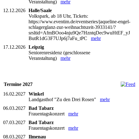
Veranstaltung)
mehr
12.12.2026
Halle/Saale
Volkspark, ab 18 Uhr, Tickets:
https://www.eventim.de/eventseries/jaqueline-engel-
schlagerglanz-zur-weihnachtszeit-3933141/?
srsltid=AfmBOoo4nju9Qe7HzntqDec9wuHtEF_yJ
ButR1dG3F7UJp6j7aFu_tPC
mehr
17.12.2026
Leipzig
Seniorenresidenz (geschlossene
Veranstaltung)
mehr
Termine 2027
16.02.2027
Winkel
Landgasthof "Zu den Drei Rosen"
mehr
06.03.2027
Bad Tabarz
Frauentagskonzert
mehr
07.03.2027
Bad Tabarz
Frauentagskonzert
mehr
08.03.2027
Ilmenau