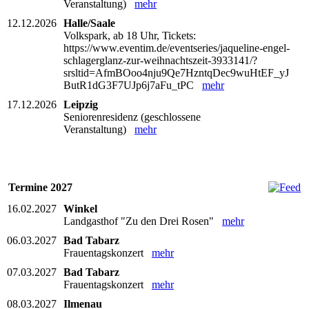
Veranstaltung)
mehr
12.12.2026
Halle/Saale
Volkspark, ab 18 Uhr, Tickets:
https://www.eventim.de/eventseries/jaqueline-engel-
schlagerglanz-zur-weihnachtszeit-3933141/?
srsltid=AfmBOoo4nju9Qe7HzntqDec9wuHtEF_yJ
ButR1dG3F7UJp6j7aFu_tPC
mehr
17.12.2026
Leipzig
Seniorenresidenz (geschlossene
Veranstaltung)
mehr
Termine 2027
16.02.2027
Winkel
Landgasthof "Zu den Drei Rosen"
mehr
06.03.2027
Bad Tabarz
Frauentagskonzert
mehr
07.03.2027
Bad Tabarz
Frauentagskonzert
mehr
08.03.2027
Ilmenau