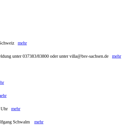
e Schweiz
mehr
meldung unter 037383/83800 oder unter villa@bsv-sachsen.de
mehr
hr
ehr
 16 Uhr
mehr
Wolfgang Schwalm
mehr