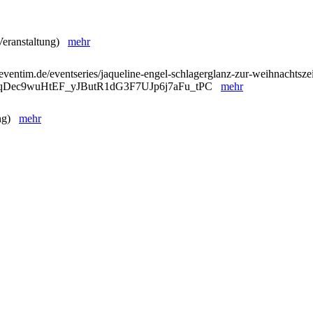
 Veranstaltung)
mehr
eventim.de/eventseries/jaqueline-engel-schlagerglanz-zur-weihnachtszei
ntqDec9wuHtEF_yJButR1dG3F7UJp6j7aFu_tPC
mehr
ung)
mehr