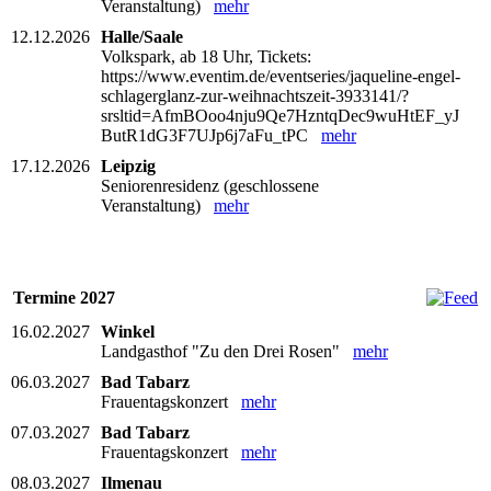
Veranstaltung)
mehr
12.12.2026
Halle/Saale
Volkspark, ab 18 Uhr, Tickets:
https://www.eventim.de/eventseries/jaqueline-engel-
schlagerglanz-zur-weihnachtszeit-3933141/?
srsltid=AfmBOoo4nju9Qe7HzntqDec9wuHtEF_yJ
ButR1dG3F7UJp6j7aFu_tPC
mehr
17.12.2026
Leipzig
Seniorenresidenz (geschlossene
Veranstaltung)
mehr
Termine 2027
16.02.2027
Winkel
Landgasthof "Zu den Drei Rosen"
mehr
06.03.2027
Bad Tabarz
Frauentagskonzert
mehr
07.03.2027
Bad Tabarz
Frauentagskonzert
mehr
08.03.2027
Ilmenau