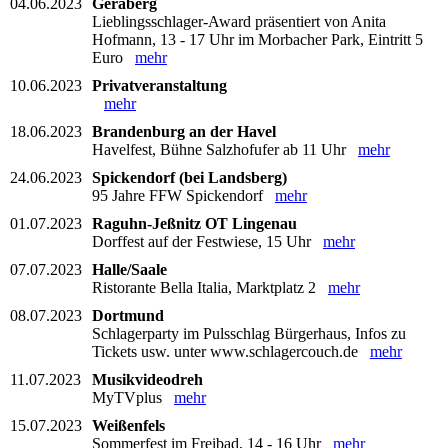
04.06.2023
Geraberg
Lieblingsschlager-Award präsentiert von Anita
Hofmann, 13 - 17 Uhr im Morbacher Park, Eintritt 5
Euro
mehr
10.06.2023
Privatveranstaltung
mehr
18.06.2023
Brandenburg an der Havel
Havelfest, Bühne Salzhofufer ab 11 Uhr
mehr
24.06.2023
Spickendorf (bei Landsberg)
95 Jahre FFW Spickendorf
mehr
01.07.2023
Raguhn-Jeßnitz OT Lingenau
Dorffest auf der Festwiese, 15 Uhr
mehr
07.07.2023
Halle/Saale
Ristorante Bella Italia, Marktplatz 2
mehr
08.07.2023
Dortmund
Schlagerparty im Pulsschlag Bürgerhaus, Infos zu
Tickets usw. unter www.schlagercouch.de
mehr
11.07.2023
Musikvideodreh
MyTVplus
mehr
15.07.2023
Weißenfels
Sommerfest im Freibad, 14 - 16 Uhr
mehr