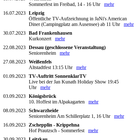
Sommerfest im Freibad, 14 - 16 Uhr
mehr
16.07.2023
Leipzig
Öffentliche TV-Aufzeichnung in JaNi's American
Diner (Campingplatz am Ausensee) ab 11 Uhr
mehr
30.07.2023
Bad Frankenhausen
Kurkonzert
mehr
22.08.2023
Dessau (geschlossene Veranstaltung)
Seniorenheim
mehr
27.08.2023
Weißenfels
Altstadtfest 13:15 Uhr
mehr
01.09.2023
TV-Auftritt SonnenklarTV
Live bei der Jan Kunath Holiday Show 19:45
Uhr
mehr
03.09.2023
Königsbrück
10. Hoffest im Alpakagarten
mehr
08.09.2023
Schwarzheide
Seniorenheim Am Schillerplatz 1, 16 Uhr
mehr
16.09.2023
Zschepplin - Krippehna
Hof Prautzsch - Sommerfest
mehr
30.09.2023
Leitzkau