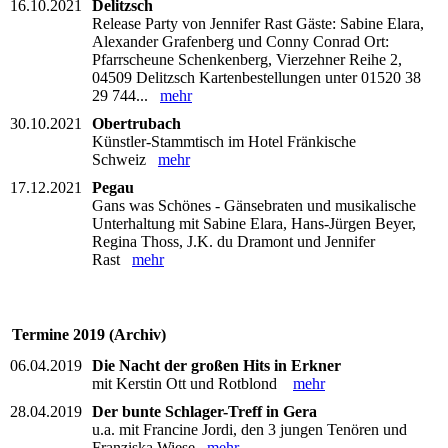
16.10.2021
Delitzsch
Release Party von Jennifer Rast Gäste: Sabine Elara,
Alexander Grafenberg und Conny Conrad Ort:
Pfarrscheune Schenkenberg, Vierzehner Reihe 2,
04509 Delitzsch Kartenbestellungen unter 01520 38
29 744...
mehr
30.10.2021
Obertrubach
Künstler-Stammtisch im Hotel Fränkische
Schweiz
mehr
17.12.2021
Pegau
Gans was Schönes - Gänsebraten und musikalische
Unterhaltung mit Sabine Elara, Hans-Jürgen Beyer,
Regina Thoss, J.K. du Dramont und Jennifer
Rast
mehr
Termine 2019 (Archiv)
06.04.2019
Die Nacht der großen Hits in Erkner
mit Kerstin Ott und Rotblond
mehr
28.04.2019
Der bunte Schlager-Treff in Gera
u.a. mit Francine Jordi, den 3 jungen Tenören und
Franziska Wiese
mehr