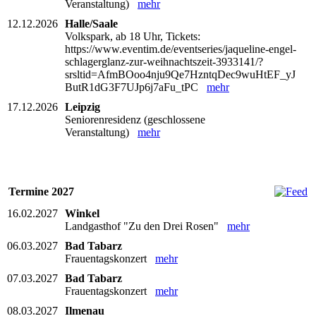
Veranstaltung)
mehr
12.12.2026
Halle/Saale
Volkspark, ab 18 Uhr, Tickets:
https://www.eventim.de/eventseries/jaqueline-engel-
schlagerglanz-zur-weihnachtszeit-3933141/?
srsltid=AfmBOoo4nju9Qe7HzntqDec9wuHtEF_yJ
ButR1dG3F7UJp6j7aFu_tPC
mehr
17.12.2026
Leipzig
Seniorenresidenz (geschlossene
Veranstaltung)
mehr
Termine 2027
16.02.2027
Winkel
Landgasthof "Zu den Drei Rosen"
mehr
06.03.2027
Bad Tabarz
Frauentagskonzert
mehr
07.03.2027
Bad Tabarz
Frauentagskonzert
mehr
08.03.2027
Ilmenau