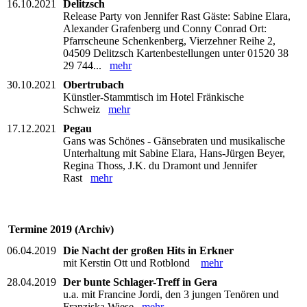
16.10.2021
Delitzsch
Release Party von Jennifer Rast Gäste: Sabine Elara,
Alexander Grafenberg und Conny Conrad Ort:
Pfarrscheune Schenkenberg, Vierzehner Reihe 2,
04509 Delitzsch Kartenbestellungen unter 01520 38
29 744...
mehr
30.10.2021
Obertrubach
Künstler-Stammtisch im Hotel Fränkische
Schweiz
mehr
17.12.2021
Pegau
Gans was Schönes - Gänsebraten und musikalische
Unterhaltung mit Sabine Elara, Hans-Jürgen Beyer,
Regina Thoss, J.K. du Dramont und Jennifer
Rast
mehr
Termine 2019 (Archiv)
06.04.2019
Die Nacht der großen Hits in Erkner
mit Kerstin Ott und Rotblond
mehr
28.04.2019
Der bunte Schlager-Treff in Gera
u.a. mit Francine Jordi, den 3 jungen Tenören und
Franziska Wiese
mehr