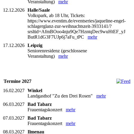
Veranstaltung)
mehr
12.12.2026
Halle/Saale
Volkspark, ab 18 Uhr, Tickets:
https://www.eventim.de/eventseries/jaqueline-engel-
schlagerglanz-zur-weihnachtszeit-3933141/?
srsltid=AfmBOoo4nju9Qe7HzntqDec9wuHtEF_yJ
ButR1dG3F7UJp6j7aFu_tPC
mehr
17.12.2026
Leipzig
Seniorenresidenz (geschlossene
Veranstaltung)
mehr
Termine 2027
16.02.2027
Winkel
Landgasthof "Zu den Drei Rosen"
mehr
06.03.2027
Bad Tabarz
Frauentagskonzert
mehr
07.03.2027
Bad Tabarz
Frauentagskonzert
mehr
08.03.2027
Ilmenau