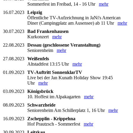
Sommerfest im Freibad, 14 - 16 Uhr
mehr
16.07.2023
Leipzig
Öffentliche TV-Aufzeichnung in JaNi's American
Diner (Campingplatz am Ausensee) ab 11 Uhr
mehr
30.07.2023
Bad Frankenhausen
Kurkonzert
mehr
22.08.2023
Dessau (geschlossene Veranstaltung)
Seniorenheim
mehr
27.08.2023
Weißenfels
Altstadtfest 13:15 Uhr
mehr
01.09.2023
TV-Auftritt SonnenklarTV
Live bei der Jan Kunath Holiday Show 19:45
Uhr
mehr
03.09.2023
Königsbrück
10. Hoffest im Alpakagarten
mehr
08.09.2023
Schwarzheide
Seniorenheim Am Schillerplatz 1, 16 Uhr
mehr
16.09.2023
Zschepplin - Krippehna
Hof Prautzsch - Sommerfest
mehr
30.09.2023
Leitzkau