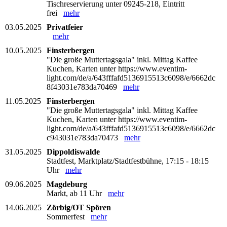
Tischreservierung unter 09245-218, Eintritt
frei
mehr
03.05.2025
Privatfeier
mehr
10.05.2025
Finsterbergen
"Die große Muttertagsgala" inkl. Mittag Kaffee
Kuchen, Karten unter https://www.eventim-
light.com/de/a/643fffafd5136915513c6098/e/6662dc
8f43031e783da70469
mehr
11.05.2025
Finsterbergen
"Die große Muttertagsgala" inkl. Mittag Kaffee
Kuchen, Karten unter https://www.eventim-
light.com/de/a/643fffafd5136915513c6098/e/6662dc
c943031e783da70473
mehr
31.05.2025
Dippoldiswalde
Stadtfest, Marktplatz/Stadtfestbühne, 17:15 - 18:15
Uhr
mehr
09.06.2025
Magdeburg
Markt, ab 11 Uhr
mehr
14.06.2025
Zörbig/OT Spören
Sommerfest
mehr