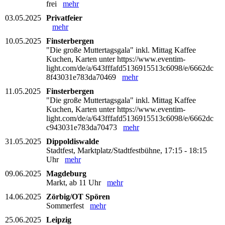
frei
mehr
03.05.2025
Privatfeier
mehr
10.05.2025
Finsterbergen
"Die große Muttertagsgala" inkl. Mittag Kaffee
Kuchen, Karten unter https://www.eventim-
light.com/de/a/643fffafd5136915513c6098/e/6662dc
8f43031e783da70469
mehr
11.05.2025
Finsterbergen
"Die große Muttertagsgala" inkl. Mittag Kaffee
Kuchen, Karten unter https://www.eventim-
light.com/de/a/643fffafd5136915513c6098/e/6662dc
c943031e783da70473
mehr
31.05.2025
Dippoldiswalde
Stadtfest, Marktplatz/Stadtfestbühne, 17:15 - 18:15
Uhr
mehr
09.06.2025
Magdeburg
Markt, ab 11 Uhr
mehr
14.06.2025
Zörbig/OT Spören
Sommerfest
mehr
25.06.2025
Leipzig