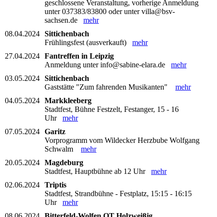
geschlossene Veranstaltung, vorherige Anmeldung
unter 037383/83800 oder unter villa@bsv-
sachsen.de
mehr
08.04.2024
Sittichenbach
Frühlingsfest (ausverkauft)
mehr
27.04.2024
Fantreffen in Leipzig
Anmeldung unter info@sabine-elara.de
mehr
03.05.2024
Sittichenbach
Gaststätte "Zum fahrenden Musikanten"
mehr
04.05.2024
Markkleeberg
Stadtfest, Bühne Festzelt, Festanger, 15 - 16
Uhr
mehr
07.05.2024
Garitz
Vorprogramm vom Wildecker Herzbube Wolfgang
Schwalm
mehr
20.05.2024
Magdeburg
Stadtfest, Hauptbühne ab 12 Uhr
mehr
02.06.2024
Triptis
Stadtfest, Strandbühne - Festplatz, 15:15 - 16:15
Uhr
mehr
08.06.2024
Bitterfeld-Wolfen OT Holzweißig