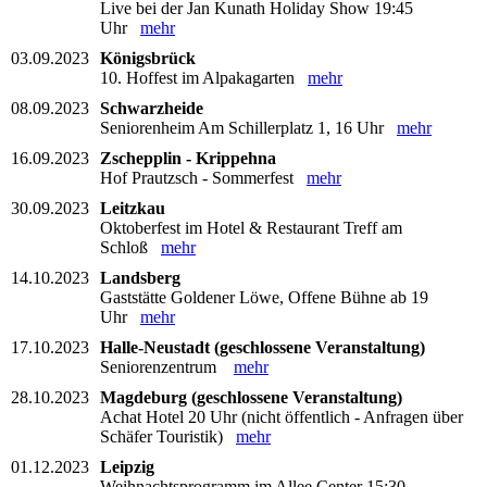
Live bei der Jan Kunath Holiday Show 19:45
Uhr
mehr
03.09.2023
Königsbrück
10. Hoffest im Alpakagarten
mehr
08.09.2023
Schwarzheide
Seniorenheim Am Schillerplatz 1, 16 Uhr
mehr
16.09.2023
Zschepplin - Krippehna
Hof Prautzsch - Sommerfest
mehr
30.09.2023
Leitzkau
Oktoberfest im Hotel & Restaurant Treff am
Schloß
mehr
14.10.2023
Landsberg
Gaststätte Goldener Löwe, Offene Bühne ab 19
Uhr
mehr
17.10.2023
Halle-Neustadt (geschlossene Veranstaltung)
Seniorenzentrum
mehr
28.10.2023
Magdeburg (geschlossene Veranstaltung)
Achat Hotel 20 Uhr (nicht öffentlich - Anfragen über
Schäfer Touristik)
mehr
01.12.2023
Leipzig
Weihnachtsprogramm im Allee Center 15:30