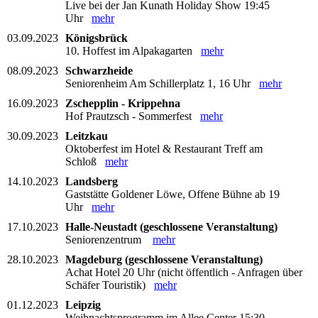
Live bei der Jan Kunath Holiday Show 19:45
Uhr
mehr
03.09.2023
Königsbrück
10. Hoffest im Alpakagarten
mehr
08.09.2023
Schwarzheide
Seniorenheim Am Schillerplatz 1, 16 Uhr
mehr
16.09.2023
Zschepplin - Krippehna
Hof Prautzsch - Sommerfest
mehr
30.09.2023
Leitzkau
Oktoberfest im Hotel & Restaurant Treff am
Schloß
mehr
14.10.2023
Landsberg
Gaststätte Goldener Löwe, Offene Bühne ab 19
Uhr
mehr
17.10.2023
Halle-Neustadt (geschlossene Veranstaltung)
Seniorenzentrum
mehr
28.10.2023
Magdeburg (geschlossene Veranstaltung)
Achat Hotel 20 Uhr (nicht öffentlich - Anfragen über
Schäfer Touristik)
mehr
01.12.2023
Leipzig
Weihnachtsprogramm im Allee Center 15:30