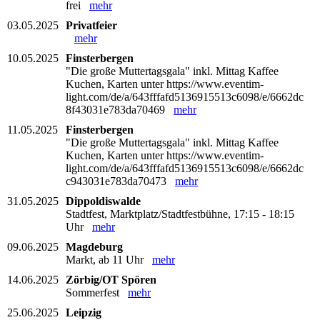
frei
mehr
03.05.2025
Privatfeier
mehr
10.05.2025
Finsterbergen
"Die große Muttertagsgala" inkl. Mittag Kaffee
Kuchen, Karten unter https://www.eventim-
light.com/de/a/643fffafd5136915513c6098/e/6662dc
8f43031e783da70469
mehr
11.05.2025
Finsterbergen
"Die große Muttertagsgala" inkl. Mittag Kaffee
Kuchen, Karten unter https://www.eventim-
light.com/de/a/643fffafd5136915513c6098/e/6662dc
c943031e783da70473
mehr
31.05.2025
Dippoldiswalde
Stadtfest, Marktplatz/Stadtfestbühne, 17:15 - 18:15
Uhr
mehr
09.06.2025
Magdeburg
Markt, ab 11 Uhr
mehr
14.06.2025
Zörbig/OT Spören
Sommerfest
mehr
25.06.2025
Leipzig