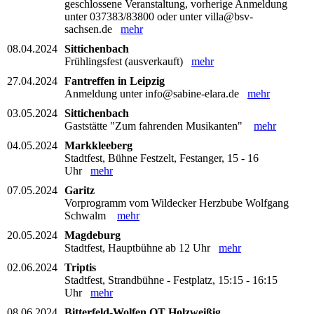
geschlossene Veranstaltung, vorherige Anmeldung
unter 037383/83800 oder unter villa@bsv-
sachsen.de
mehr
08.04.2024
Sittichenbach
Frühlingsfest (ausverkauft)
mehr
27.04.2024
Fantreffen in Leipzig
Anmeldung unter info@sabine-elara.de
mehr
03.05.2024
Sittichenbach
Gaststätte "Zum fahrenden Musikanten"
mehr
04.05.2024
Markkleeberg
Stadtfest, Bühne Festzelt, Festanger, 15 - 16
Uhr
mehr
07.05.2024
Garitz
Vorprogramm vom Wildecker Herzbube Wolfgang
Schwalm
mehr
20.05.2024
Magdeburg
Stadtfest, Hauptbühne ab 12 Uhr
mehr
02.06.2024
Triptis
Stadtfest, Strandbühne - Festplatz, 15:15 - 16:15
Uhr
mehr
08.06.2024
Bitterfeld-Wolfen OT Holzweißig