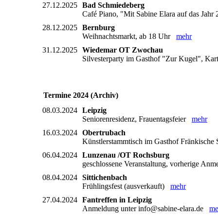
27.12.2025
Bad Schmiedeberg
Café Piano, "Mit Sabine Elara auf das Jah
28.12.2025
Bernburg
Weihnachtsmarkt, ab 18 Uhr
mehr
31.12.2025
Wiedemar OT Zwochau
Silvesterparty im Gasthof "Zur Kugel", Ka
Termine 2024 (Archiv)
08.03.2024
Leipzig
Seniorenresidenz, Frauentagsfeier
mehr
16.03.2024
Obertrubach
Künstlerstammtisch im Gasthof Fränkisch
06.04.2024
Lunzenau /OT Rochsburg
geschlossene Veranstaltung, vorherige An
08.04.2024
Sittichenbach
Frühlingsfest (ausverkauft)
mehr
27.04.2024
Fantreffen in Leipzig
Anmeldung unter info@sabine-elara.de
me