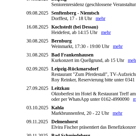
Seniorenresidenz (geschlossene Veranstalt
09.08.2025
Senftenberg - Niemtsch
Dorffest, 17 - 18 Uhr
mehr
16.08.2025
Kochstedt (bei Dessau)
Heidefest, ab 14:15 Uhr
mehr
30.08.2025
Bernburg
Weinmarkt, 17:30 - 19:00 Uhr
mehr
31.08.2025
Bad Frankenhausen
Kurkonzert im Quellgrund, ab 15 Uhr
meh
02.09.2025
Leipzig-Rückmarsdorf
Restaurant "Zum Pferdestall", TV-Aufzeic
Roy Reinker, Reservierung bitte unter 0341
27.09.2025
Leitzkau
Oktoberfest im Hotel & Restaurant Treff am S
oder per WhatsApp unter 0162-4990090
m
03.10.2025
Kahla
Markbrunnenfest, 20 - 22 Uhr
mehr
09.11.2025
Delmenhorst
Elvira Fischer präsentiert das Benefizko
30.11.2025
Bad Schmiedeberg