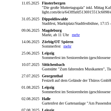
11.05.2025
Finsterbergen
"Die große Muttertagsgala" inkl. Mittag Ka
light.com/de/a/643fffafd5136915513c60
31.05.2025
Dippoldiswalde
Stadtfest, Marktplatz/Stadtfestbühne, 17:1
09.06.2025
Magdeburg
Markt, ab 11 Uhr
mehr
14.06.2025
Zörbig/OT Spören
Sommerfest
mehr
25.06.2025
Leipzig
Sommerfest im Seniorenheim (geschlossen
10.07.2025
Sittichenbach
Gaststätte "Zum fahrenden Musikanten", Ti
27.07.2025
Georgenthal
Festzelt auf dem Gelände der Thüros GmbH,
01.08.2025
Leipzig
Sommerfest im Seniorenheim (geschlossen
02.08.2025
Halle
Gartenfest der Gartenanlage "Am Passend
07.08.2025
Leipzig