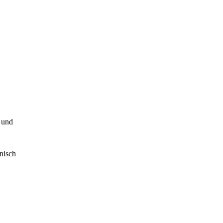
 und
onisch