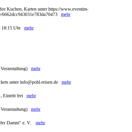
ffee Kuchen, Karten unter https://www.eventim-
98/e/6662dcc943031e783da70473
mehr
5 - 18:15 Uhr
mehr
e Veranstaltung)
mehr
ckets unter info@pohl-reisen.de
mehr
 Eintritt frei
mehr
e Veranstaltung)
mehr
orfer Damm" e. V.
mehr