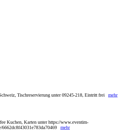
chweiz, Tischreservierung unter 09245-218, Eintritt frei
mehr
ffee Kuchen, Karten unter https://www.eventim-
8/e/6662dc8f43031e783da70469
mehr