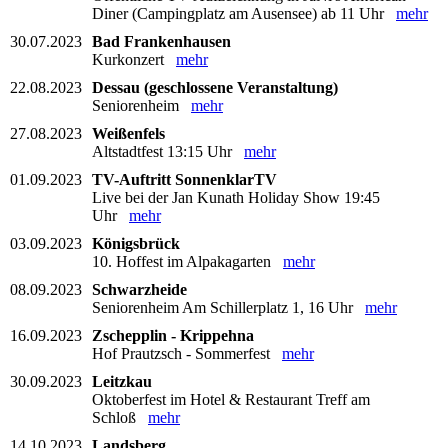
Diner (Campingplatz am Ausensee) ab 11 Uhr
mehr
30.07.2023
Bad Frankenhausen
Kurkonzert
mehr
22.08.2023
Dessau (geschlossene Veranstaltung)
Seniorenheim
mehr
27.08.2023
Weißenfels
Altstadtfest 13:15 Uhr
mehr
01.09.2023
TV-Auftritt SonnenklarTV
Live bei der Jan Kunath Holiday Show 19:45
Uhr
mehr
03.09.2023
Königsbrück
10. Hoffest im Alpakagarten
mehr
08.09.2023
Schwarzheide
Seniorenheim Am Schillerplatz 1, 16 Uhr
mehr
16.09.2023
Zschepplin - Krippehna
Hof Prautzsch - Sommerfest
mehr
30.09.2023
Leitzkau
Oktoberfest im Hotel & Restaurant Treff am
Schloß
mehr
14.10.2023
Landsberg