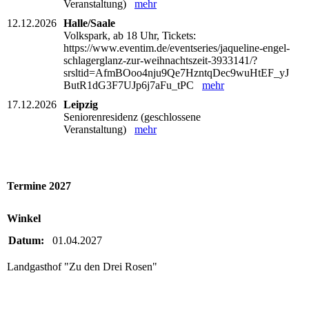
Veranstaltung)
mehr
12.12.2026
Halle/Saale
Volkspark, ab 18 Uhr, Tickets:
https://www.eventim.de/eventseries/jaqueline-engel-
schlagerglanz-zur-weihnachtszeit-3933141/?
srsltid=AfmBOoo4nju9Qe7HzntqDec9wuHtEF_yJ
ButR1dG3F7UJp6j7aFu_tPC
mehr
17.12.2026
Leipzig
Seniorenresidenz (geschlossene
Veranstaltung)
mehr
Termine 2027
Winkel
Datum:
01.04.2027
Landgasthof "Zu den Drei Rosen"