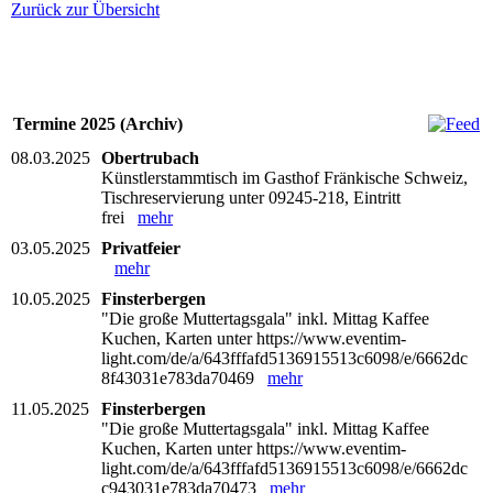
Zurück zur Übersicht
Termine 2025 (Archiv)
08.03.2025
Obertrubach
Künstlerstammtisch im Gasthof Fränkische Schweiz,
Tischreservierung unter 09245-218, Eintritt
frei
mehr
03.05.2025
Privatfeier
mehr
10.05.2025
Finsterbergen
"Die große Muttertagsgala" inkl. Mittag Kaffee
Kuchen, Karten unter https://www.eventim-
light.com/de/a/643fffafd5136915513c6098/e/6662dc
8f43031e783da70469
mehr
11.05.2025
Finsterbergen
"Die große Muttertagsgala" inkl. Mittag Kaffee
Kuchen, Karten unter https://www.eventim-
light.com/de/a/643fffafd5136915513c6098/e/6662dc
c943031e783da70473
mehr