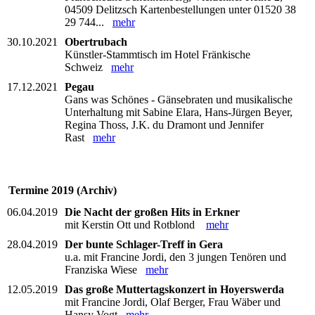
04509 Delitzsch Kartenbestellungen unter 01520 38
29 744...
mehr
30.10.2021
Obertrubach
Künstler-Stammtisch im Hotel Fränkische
Schweiz
mehr
17.12.2021
Pegau
Gans was Schönes - Gänsebraten und musikalische
Unterhaltung mit Sabine Elara, Hans-Jürgen Beyer,
Regina Thoss, J.K. du Dramont und Jennifer
Rast
mehr
Termine 2019 (Archiv)
06.04.2019
Die Nacht der großen Hits in Erkner
mit Kerstin Ott und Rotblond
mehr
28.04.2019
Der bunte Schlager-Treff in Gera
u.a. mit Francine Jordi, den 3 jungen Tenören und
Franziska Wiese
mehr
12.05.2019
Das große Muttertagskonzert in Hoyerswerda
mit Francine Jordi, Olaf Berger, Frau Wäber und
Hansy Vogt
mehr