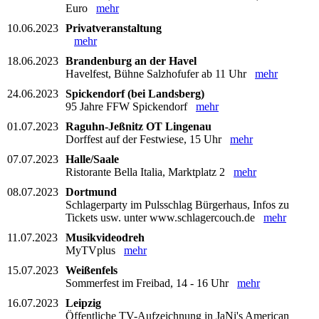
Euro
mehr
10.06.2023
Privatveranstaltung
mehr
18.06.2023
Brandenburg an der Havel
Havelfest, Bühne Salzhofufer ab 11 Uhr
mehr
24.06.2023
Spickendorf (bei Landsberg)
95 Jahre FFW Spickendorf
mehr
01.07.2023
Raguhn-Jeßnitz OT Lingenau
Dorffest auf der Festwiese, 15 Uhr
mehr
07.07.2023
Halle/Saale
Ristorante Bella Italia, Marktplatz 2
mehr
08.07.2023
Dortmund
Schlagerparty im Pulsschlag Bürgerhaus, Infos zu
Tickets usw. unter www.schlagercouch.de
mehr
11.07.2023
Musikvideodreh
MyTVplus
mehr
15.07.2023
Weißenfels
Sommerfest im Freibad, 14 - 16 Uhr
mehr
16.07.2023
Leipzig
Öffentliche TV-Aufzeichnung in JaNi's American