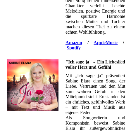
dem Song seinen mitreißenden
Charakter verleiht. Leichte
Melodien, positive Energie und
die spürbare Harmonie
zwischen Mutter und Tochter
machen diesen Titel zu einem
echten Wohlfühlsong.
Amazon
/
AppleMusic
/
Spotify
"Ich sage ja" - Ein Liebeslied
voller Herz und Gefühl
Mit „Ich sage ja“ präsentiert
Sabine Elara einen Song, der
Liebe, Vertrauen und den Mut
zum wahren Gefühl in den
Mittelpunkt stellt. Entstanden ist
ein ehrliches, gefühlvolles Werk
– mit Text und Musik aus
eigener Feder.
Als Songwriterin und
Komponistin beweist Sabine
Elara ihr außergewöhnliches