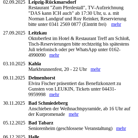
02.09.2025
Leipzig-Rückmarsdorf
Restaurant "Zum Pferdestall", TV-Aufzeichnung
"DAS kann ICH auch" ab 17:30 Uhr, u. a. mit
Norman Landgraf und Roy Reinker, Reservierung
bitte unter 0341 2569 0877 (Eintritt frei)
mehr
27.09.2025
Leitzkau
Oktoberfest im Hotel & Restaurant Treff am Schloß,
Tisch-Reservierungen bitte rechtzeitig bis spätestens
Juli telefonisch oder per WhatsApp unter 0162-
4990090
mehr
03.10.2025
Kahla
Markbrunnenfest, 20 - 22 Uhr
mehr
09.11.2025
Delmenhorst
Elvira Fischer präsentiert das Benefizkonzert zu
Gunsten von LEUKIN, Tickets unter 04431-
9959998
mehr
30.11.2025
Bad Schmiedeberg
Anschieben der Weihnachtspyramide, ab 16 Uhr auf
der Kurpromenade
mehr
05.12.2025
Bad Tabarz
Seniorenheim (geschlossene Veranstaltung)
mehr
06.12.2025
Halle