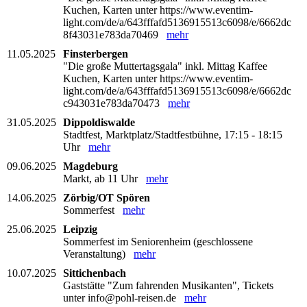
Kuchen, Karten unter https://www.eventim-
light.com/de/a/643fffafd5136915513c6098/e/6662dc
8f43031e783da70469
mehr
11.05.2025
Finsterbergen
"Die große Muttertagsgala" inkl. Mittag Kaffee
Kuchen, Karten unter https://www.eventim-
light.com/de/a/643fffafd5136915513c6098/e/6662dc
c943031e783da70473
mehr
31.05.2025
Dippoldiswalde
Stadtfest, Marktplatz/Stadtfestbühne, 17:15 - 18:15
Uhr
mehr
09.06.2025
Magdeburg
Markt, ab 11 Uhr
mehr
14.06.2025
Zörbig/OT Spören
Sommerfest
mehr
25.06.2025
Leipzig
Sommerfest im Seniorenheim (geschlossene
Veranstaltung)
mehr
10.07.2025
Sittichenbach
Gaststätte "Zum fahrenden Musikanten", Tickets
unter info@pohl-reisen.de
mehr