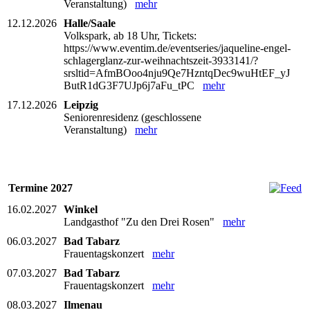
Veranstaltung)
mehr
12.12.2026
Halle/Saale
Volkspark, ab 18 Uhr, Tickets:
https://www.eventim.de/eventseries/jaqueline-engel-
schlagerglanz-zur-weihnachtszeit-3933141/?
srsltid=AfmBOoo4nju9Qe7HzntqDec9wuHtEF_yJ
ButR1dG3F7UJp6j7aFu_tPC
mehr
17.12.2026
Leipzig
Seniorenresidenz (geschlossene
Veranstaltung)
mehr
Termine 2027
16.02.2027
Winkel
Landgasthof "Zu den Drei Rosen"
mehr
06.03.2027
Bad Tabarz
Frauentagskonzert
mehr
07.03.2027
Bad Tabarz
Frauentagskonzert
mehr
08.03.2027
Ilmenau