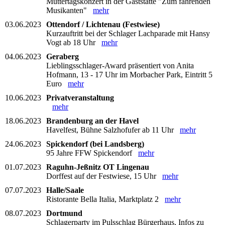
Muttertagskonzert in der Gaststätte "Zum fahrenden
Musikanten"
mehr
03.06.2023
Ottendorf / Lichtenau (Festwiese)
Kurzauftritt bei der Schlager Lachparade mit Hansy
Vogt ab 18 Uhr
mehr
04.06.2023
Geraberg
Lieblingsschlager-Award präsentiert von Anita
Hofmann, 13 - 17 Uhr im Morbacher Park, Eintritt 5
Euro
mehr
10.06.2023
Privatveranstaltung
mehr
18.06.2023
Brandenburg an der Havel
Havelfest, Bühne Salzhofufer ab 11 Uhr
mehr
24.06.2023
Spickendorf (bei Landsberg)
95 Jahre FFW Spickendorf
mehr
01.07.2023
Raguhn-Jeßnitz OT Lingenau
Dorffest auf der Festwiese, 15 Uhr
mehr
07.07.2023
Halle/Saale
Ristorante Bella Italia, Marktplatz 2
mehr
08.07.2023
Dortmund
Schlagerparty im Pulsschlag Bürgerhaus, Infos zu