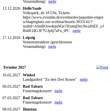
Veranstaltung)
mehr
12.12.2026
Halle/Saale
Volkspark, ab 18 Uhr, Tickets:
https://www.eventim.de/eventseries/jaqueline-engel-
schlagerglanz-zur-weihnachtszeit-3933141/?
srsltid=AfmBOoo4nju9Qe7HzntqDec9wuHtEF_yJ
ButR1dG3F7UJp6j7aFu_tPC
mehr
17.12.2026
Leipzig
Seniorenresidenz (geschlossene
Veranstaltung)
mehr
Termine 2027
16.02.2027
Winkel
Landgasthof "Zu den Drei Rosen"
mehr
06.03.2027
Bad Tabarz
Frauentagskonzert
mehr
07.03.2027
Bad Tabarz
Frauentagskonzert
mehr
08.03.2027
Ilmenau