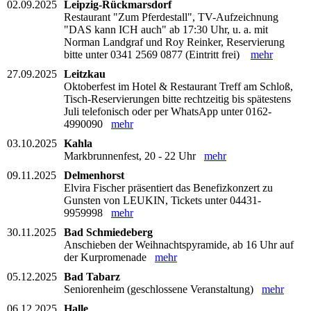
02.09.2025
Leipzig-Rückmarsdorf
Restaurant "Zum Pferdestall", TV-Aufzeichnung
"DAS kann ICH auch" ab 17:30 Uhr, u. a. mit
Norman Landgraf und Roy Reinker, Reservierung
bitte unter 0341 2569 0877 (Eintritt frei)
mehr
27.09.2025
Leitzkau
Oktoberfest im Hotel & Restaurant Treff am Schloß,
Tisch-Reservierungen bitte rechtzeitig bis spätestens
Juli telefonisch oder per WhatsApp unter 0162-
4990090
mehr
03.10.2025
Kahla
Markbrunnenfest, 20 - 22 Uhr
mehr
09.11.2025
Delmenhorst
Elvira Fischer präsentiert das Benefizkonzert zu
Gunsten von LEUKIN, Tickets unter 04431-
9959998
mehr
30.11.2025
Bad Schmiedeberg
Anschieben der Weihnachtspyramide, ab 16 Uhr auf
der Kurpromenade
mehr
05.12.2025
Bad Tabarz
Seniorenheim (geschlossene Veranstaltung)
mehr
06.12.2025
Halle