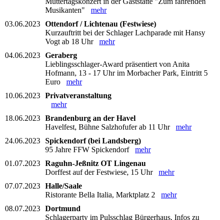
Muttertagskonzert in der Gaststätte "Zum fahrenden
Musikanten"
mehr
03.06.2023
Ottendorf / Lichtenau (Festwiese)
Kurzauftritt bei der Schlager Lachparade mit Hansy
Vogt ab 18 Uhr
mehr
04.06.2023
Geraberg
Lieblingsschlager-Award präsentiert von Anita
Hofmann, 13 - 17 Uhr im Morbacher Park, Eintritt 5
Euro
mehr
10.06.2023
Privatveranstaltung
mehr
18.06.2023
Brandenburg an der Havel
Havelfest, Bühne Salzhofufer ab 11 Uhr
mehr
24.06.2023
Spickendorf (bei Landsberg)
95 Jahre FFW Spickendorf
mehr
01.07.2023
Raguhn-Jeßnitz OT Lingenau
Dorffest auf der Festwiese, 15 Uhr
mehr
07.07.2023
Halle/Saale
Ristorante Bella Italia, Marktplatz 2
mehr
08.07.2023
Dortmund
Schlagerparty im Pulsschlag Bürgerhaus, Infos zu