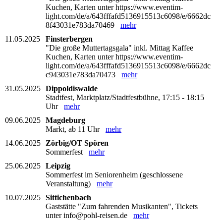
Kuchen, Karten unter https://www.eventim-
light.com/de/a/643fffafd5136915513c6098/e/6662dc
8f43031e783da70469
mehr
11.05.2025
Finsterbergen
"Die große Muttertagsgala" inkl. Mittag Kaffee
Kuchen, Karten unter https://www.eventim-
light.com/de/a/643fffafd5136915513c6098/e/6662dc
c943031e783da70473
mehr
31.05.2025
Dippoldiswalde
Stadtfest, Marktplatz/Stadtfestbühne, 17:15 - 18:15
Uhr
mehr
09.06.2025
Magdeburg
Markt, ab 11 Uhr
mehr
14.06.2025
Zörbig/OT Spören
Sommerfest
mehr
25.06.2025
Leipzig
Sommerfest im Seniorenheim (geschlossene
Veranstaltung)
mehr
10.07.2025
Sittichenbach
Gaststätte "Zum fahrenden Musikanten", Tickets
unter info@pohl-reisen.de
mehr