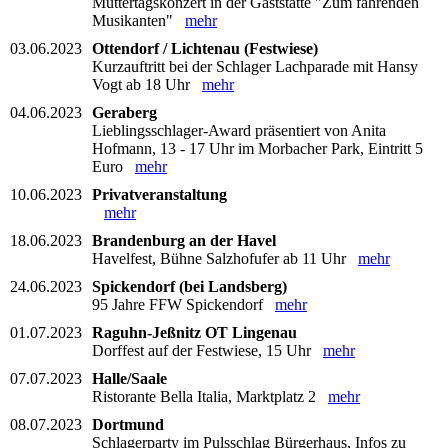
Muttertagskonzert in der Gaststätte "Zum fahrenden
Musikanten"
mehr
03.06.2023
Ottendorf / Lichtenau (Festwiese)
Kurzauftritt bei der Schlager Lachparade mit Hansy
Vogt ab 18 Uhr
mehr
04.06.2023
Geraberg
Lieblingsschlager-Award präsentiert von Anita
Hofmann, 13 - 17 Uhr im Morbacher Park, Eintritt 5
Euro
mehr
10.06.2023
Privatveranstaltung
mehr
18.06.2023
Brandenburg an der Havel
Havelfest, Bühne Salzhofufer ab 11 Uhr
mehr
24.06.2023
Spickendorf (bei Landsberg)
95 Jahre FFW Spickendorf
mehr
01.07.2023
Raguhn-Jeßnitz OT Lingenau
Dorffest auf der Festwiese, 15 Uhr
mehr
07.07.2023
Halle/Saale
Ristorante Bella Italia, Marktplatz 2
mehr
08.07.2023
Dortmund
Schlagerparty im Pulsschlag Bürgerhaus, Infos zu