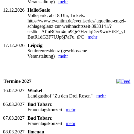
Veranstaltung)
mehr
12.12.2026
Halle/Saale
Volkspark, ab 18 Uhr, Tickets:
https://www.eventim.de/eventseries/jaqueline-engel-
schlagerglanz-zur-weihnachtszeit-3933141/?
srsltid=AfmBOoo4nju9Qe7HzntqDec9wuHtEF_yJ
ButR1dG3F7UJp6j7aFu_tPC
mehr
17.12.2026
Leipzig
Seniorenresidenz (geschlossene
Veranstaltung)
mehr
Termine 2027
16.02.2027
Winkel
Landgasthof "Zu den Drei Rosen"
mehr
06.03.2027
Bad Tabarz
Frauentagskonzert
mehr
07.03.2027
Bad Tabarz
Frauentagskonzert
mehr
08.03.2027
Ilmenau