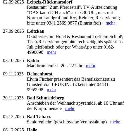
02.09.2025
Leipzig-Rückmarsdorf
Restaurant "Zum Pferdestall", TV-Aufzeichnung
"DAS kann ICH auch" ab 17:30 Uhr, u. a. mit
Norman Landgraf und Roy Reinker, Reservierung
bitte unter 0341 2569 0877 (Eintritt frei)
mehr
27.09.2025
Leitzkau
Oktoberfest im Hotel & Restaurant Treff am Schloß,
Tisch-Reservierungen bitte rechtzeitig bis spätestens
Juli telefonisch oder per WhatsApp unter 0162-
4990090
mehr
03.10.2025
Kahla
Markbrunnenfest, 20 - 22 Uhr
mehr
09.11.2025
Delmenhorst
Elvira Fischer präsentiert das Benefizkonzert zu
Gunsten von LEUKIN, Tickets unter 04431-
9959998
mehr
30.11.2025
Bad Schmiedeberg
Anschieben der Weihnachtspyramide, ab 16 Uhr auf
der Kurpromenade
mehr
05.12.2025
Bad Tabarz
Seniorenheim (geschlossene Veranstaltung)
mehr
06.12.2025
Halle