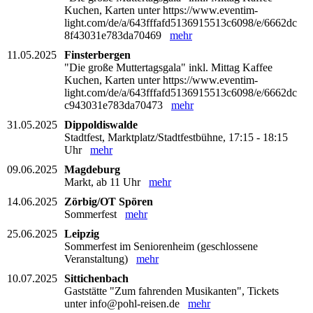
Kuchen, Karten unter https://www.eventim-
light.com/de/a/643fffafd5136915513c6098/e/6662dc
8f43031e783da70469
mehr
11.05.2025
Finsterbergen
"Die große Muttertagsgala" inkl. Mittag Kaffee
Kuchen, Karten unter https://www.eventim-
light.com/de/a/643fffafd5136915513c6098/e/6662dc
c943031e783da70473
mehr
31.05.2025
Dippoldiswalde
Stadtfest, Marktplatz/Stadtfestbühne, 17:15 - 18:15
Uhr
mehr
09.06.2025
Magdeburg
Markt, ab 11 Uhr
mehr
14.06.2025
Zörbig/OT Spören
Sommerfest
mehr
25.06.2025
Leipzig
Sommerfest im Seniorenheim (geschlossene
Veranstaltung)
mehr
10.07.2025
Sittichenbach
Gaststätte "Zum fahrenden Musikanten", Tickets
unter info@pohl-reisen.de
mehr