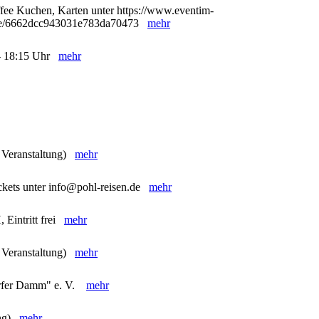
ffee Kuchen, Karten unter https://www.eventim-
98/e/6662dcc943031e783da70473
mehr
5 - 18:15 Uhr
mehr
e Veranstaltung)
mehr
ckets unter info@pohl-reisen.de
mehr
 Eintritt frei
mehr
e Veranstaltung)
mehr
orfer Damm" e. V.
mehr
ung)
mehr