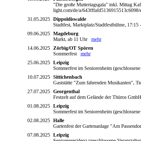
"Die große Muttertagsgala" inkl. Mittag Ka
light.com/de/a/643fffafd5136915513c60
31.05.2025
Dippoldiswalde
Stadtfest, Marktplatz/Stadtfestbühne, 17:1
09.06.2025
Magdeburg
Markt, ab 11 Uhr
mehr
14.06.2025
Zörbig/OT Spören
Sommerfest
mehr
25.06.2025
Leipzig
Sommerfest im Seniorenheim (geschlossen
10.07.2025
Sittichenbach
Gaststätte "Zum fahrenden Musikanten", Ti
27.07.2025
Georgenthal
Festzelt auf dem Gelände der Thüros GmbH,
01.08.2025
Leipzig
Sommerfest im Seniorenheim (geschlossen
02.08.2025
Halle
Gartenfest der Gartenanlage "Am Passend
07.08.2025
Leipzig
Seniorenresidenz (geschlossene Veranstalt