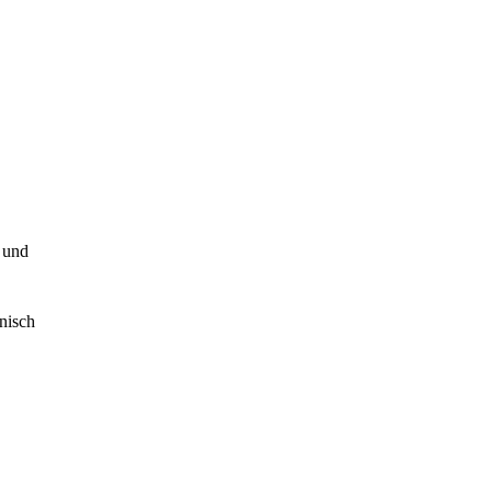
 und
onisch