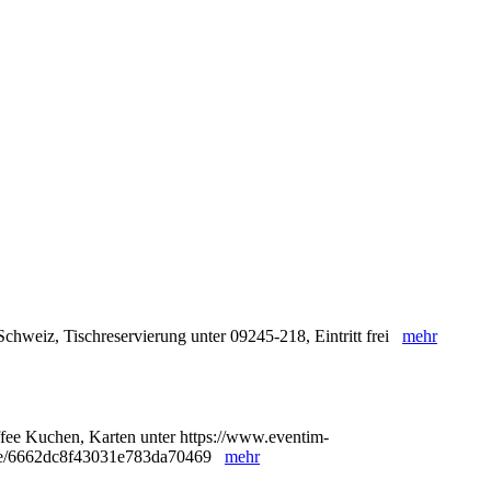
chweiz, Tischreservierung unter 09245-218, Eintritt frei
mehr
ffee Kuchen, Karten unter https://www.eventim-
8/e/6662dc8f43031e783da70469
mehr