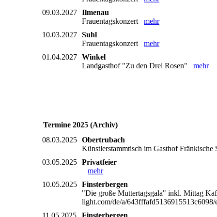
09.03.2027
Ilmenau
Frauentagskonzert
mehr
10.03.2027
Suhl
Frauentagskonzert
mehr
01.04.2027
Winkel
Landgasthof "Zu den Drei Rosen"
mehr
Termine 2025 (Archiv)
08.03.2025
Obertrubach
Künstlerstammtisch im Gasthof Fränkische S
03.05.2025
Privatfeier
mehr
10.05.2025
Finsterbergen
"Die große Muttertagsgala" inkl. Mittag Ka
light.com/de/a/643fffafd5136915513c609
11.05.2025
Finsterbergen