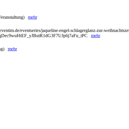
 Veranstaltung)
mehr
eventim.de/eventseries/jaqueline-engel-schlagerglanz-zur-weihnachtszei
ntqDec9wuHtEF_yJButR1dG3F7UJp6j7aFu_tPC
mehr
ung)
mehr