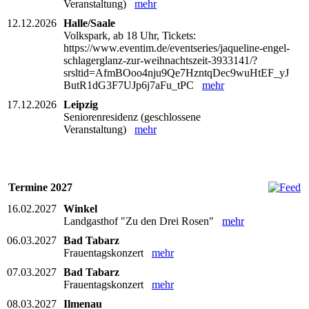
Veranstaltung)
mehr
12.12.2026
Halle/Saale
Volkspark, ab 18 Uhr, Tickets:
https://www.eventim.de/eventseries/jaqueline-engel-
schlagerglanz-zur-weihnachtszeit-3933141/?
srsltid=AfmBOoo4nju9Qe7HzntqDec9wuHtEF_yJ
ButR1dG3F7UJp6j7aFu_tPC
mehr
17.12.2026
Leipzig
Seniorenresidenz (geschlossene
Veranstaltung)
mehr
Termine 2027
16.02.2027
Winkel
Landgasthof "Zu den Drei Rosen"
mehr
06.03.2027
Bad Tabarz
Frauentagskonzert
mehr
07.03.2027
Bad Tabarz
Frauentagskonzert
mehr
08.03.2027
Ilmenau