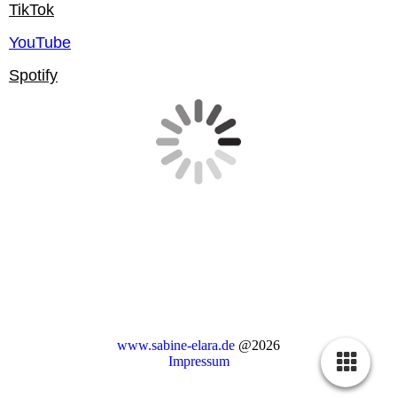
www.sabine-elara.de
@2026
Impressum
Cookie-Einstellungen
Diese Webseite verwendet Cookies, um Besuchern ein optimales
Nutzererlebnis zu bieten. Bestimmte Inhalte von Drittanbietern werden
nur angezeigt, wenn die entsprechende Option aktiviert ist. Die
Datenverarbeitung kann dann auch in einem Drittland erfolgen.
Weitere Informationen hierzu in der Datenschutzerklärung.
Technisch notwendige
Diese Cookies sind zum Betrieb der Webseite notwendig, z.B. zum
Schutz vor Hackerangriffen und zur Gewährleistung eines