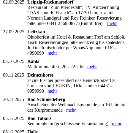
02.09.2025
Leipzig-Rückmarsdorf
Restaurant "Zum Pferdestall", TV-Aufzeichnung
"DAS kann ICH auch" ab 17:30 Uhr, u. a. mit
Norman Landgraf und Roy Reinker, Reservierung
bitte unter 0341 2569 0877 (Eintritt frei)
mehr
27.09.2025
Leitzkau
Oktoberfest im Hotel & Restaurant Treff am Schloß,
Tisch-Reservierungen bitte rechtzeitig bis spätestens
Juli telefonisch oder per WhatsApp unter 0162-
4990090
mehr
03.10.2025
Kahla
Markbrunnenfest, 20 - 22 Uhr
mehr
09.11.2025
Delmenhorst
Elvira Fischer präsentiert das Benefizkonzert zu
Gunsten von LEUKIN, Tickets unter 04431-
9959998
mehr
30.11.2025
Bad Schmiedeberg
Anschieben der Weihnachtspyramide, ab 16 Uhr auf
der Kurpromenade
mehr
05.12.2025
Bad Tabarz
Seniorenheim (geschlossene Veranstaltung)
mehr
06.12.2025
Halle