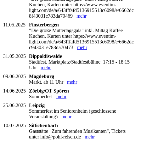
Kuchen, Karten unter https://www.eventim-
light.com/de/a/643fffafd5136915513c6098/e/6662dc
8f43031e783da70469
mehr
11.05.2025
Finsterbergen
"Die große Muttertagsgala" inkl. Mittag Kaffee
Kuchen, Karten unter https://www.eventim-
light.com/de/a/643fffafd5136915513c6098/e/6662dc
c943031e783da70473
mehr
31.05.2025
Dippoldiswalde
Stadtfest, Marktplatz/Stadtfestbühne, 17:15 - 18:15
Uhr
mehr
09.06.2025
Magdeburg
Markt, ab 11 Uhr
mehr
14.06.2025
Zörbig/OT Spören
Sommerfest
mehr
25.06.2025
Leipzig
Sommerfest im Seniorenheim (geschlossene
Veranstaltung)
mehr
10.07.2025
Sittichenbach
Gaststätte "Zum fahrenden Musikanten", Tickets
unter info@pohl-reisen.de
mehr