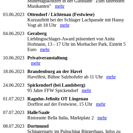
Muttertagskonzert in der Gaststätte "Zum fahrenden
Musikanten"
mehr
03.06.2023
Ottendorf / Lichtenau (Festwiese)
Kurzauftritt bei der Schlager Lachparade mit Hansy
Vogt ab 18 Uhr
mehr
04.06.2023
Geraberg
Lieblingsschlager-Award präsentiert von Anita
Hofmann, 13 - 17 Uhr im Morbacher Park, Eintritt 5
Euro
mehr
10.06.2023
Privatveranstaltung
mehr
18.06.2023
Brandenburg an der Havel
Havelfest, Bühne Salzhofufer ab 11 Uhr
mehr
24.06.2023
Spickendorf (bei Landsberg)
95 Jahre FFW Spickendorf
mehr
01.07.2023
Raguhn-Jeßnitz OT Lingenau
Dorffest auf der Festwiese, 15 Uhr
mehr
07.07.2023
Halle/Saale
Ristorante Bella Italia, Marktplatz 2
mehr
08.07.2023
Dortmund
Schlagerparty im Pulsschlag Bürgerhaus, Infos zu