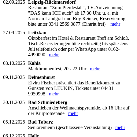
02.09.2025
Leipzig-Rückmarsdorf
Restaurant "Zum Pferdestall", TV-Aufzeichnung
"DAS kann ICH auch" ab 17:30 Uhr, u. a. mit
Norman Landgraf und Roy Reinker, Reservierung
bitte unter 0341 2569 0877 (Eintritt frei)
mehr
27.09.2025
Leitzkau
Oktoberfest im Hotel & Restaurant Treff am Schloß,
Tisch-Reservierungen bitte rechtzeitig bis spätestens
Juli telefonisch oder per WhatsApp unter 0162-
4990090
mehr
03.10.2025
Kahla
Markbrunnenfest, 20 - 22 Uhr
mehr
09.11.2025
Delmenhorst
Elvira Fischer präsentiert das Benefizkonzert zu
Gunsten von LEUKIN, Tickets unter 04431-
9959998
mehr
30.11.2025
Bad Schmiedeberg
Anschieben der Weihnachtspyramide, ab 16 Uhr auf
der Kurpromenade
mehr
05.12.2025
Bad Tabarz
Seniorenheim (geschlossene Veranstaltung)
mehr
06.12.2025
Halle