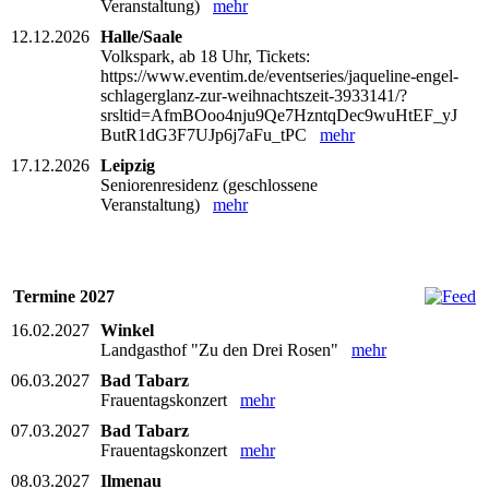
Veranstaltung)
mehr
12.12.2026
Halle/Saale
Volkspark, ab 18 Uhr, Tickets:
https://www.eventim.de/eventseries/jaqueline-engel-
schlagerglanz-zur-weihnachtszeit-3933141/?
srsltid=AfmBOoo4nju9Qe7HzntqDec9wuHtEF_yJ
ButR1dG3F7UJp6j7aFu_tPC
mehr
17.12.2026
Leipzig
Seniorenresidenz (geschlossene
Veranstaltung)
mehr
Termine 2027
16.02.2027
Winkel
Landgasthof "Zu den Drei Rosen"
mehr
06.03.2027
Bad Tabarz
Frauentagskonzert
mehr
07.03.2027
Bad Tabarz
Frauentagskonzert
mehr
08.03.2027
Ilmenau