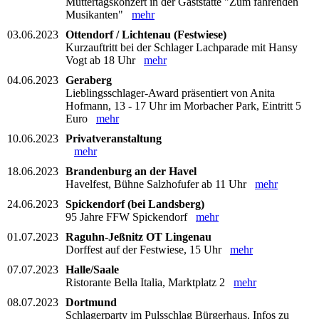
Muttertagskonzert in der Gaststätte "Zum fahrenden
Musikanten"
mehr
03.06.2023
Ottendorf / Lichtenau (Festwiese)
Kurzauftritt bei der Schlager Lachparade mit Hansy
Vogt ab 18 Uhr
mehr
04.06.2023
Geraberg
Lieblingsschlager-Award präsentiert von Anita
Hofmann, 13 - 17 Uhr im Morbacher Park, Eintritt 5
Euro
mehr
10.06.2023
Privatveranstaltung
mehr
18.06.2023
Brandenburg an der Havel
Havelfest, Bühne Salzhofufer ab 11 Uhr
mehr
24.06.2023
Spickendorf (bei Landsberg)
95 Jahre FFW Spickendorf
mehr
01.07.2023
Raguhn-Jeßnitz OT Lingenau
Dorffest auf der Festwiese, 15 Uhr
mehr
07.07.2023
Halle/Saale
Ristorante Bella Italia, Marktplatz 2
mehr
08.07.2023
Dortmund
Schlagerparty im Pulsschlag Bürgerhaus, Infos zu