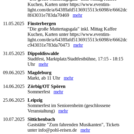
Kuchen, Karten unter https://www.eventim-
light.com/de/a/643fffafd5136915513c6098/e/6662dc
8f43031e783da70469
mehr
11.05.2025
Finsterbergen
"Die große Muttertagsgala" inkl. Mittag Kaffee
Kuchen, Karten unter https://www.eventim-
light.com/de/a/643fffafd5136915513c6098/e/6662dc
c943031e783da70473
mehr
31.05.2025
Dippoldiswalde
Stadtfest, Marktplatz/Stadtfestbühne, 17:15 - 18:15
Uhr
mehr
09.06.2025
Magdeburg
Markt, ab 11 Uhr
mehr
14.06.2025
Zörbig/OT Spören
Sommerfest
mehr
25.06.2025
Leipzig
Sommerfest im Seniorenheim (geschlossene
Veranstaltung)
mehr
10.07.2025
Sittichenbach
Gaststätte "Zum fahrenden Musikanten", Tickets
unter info@pohl-reisen.de
mehr