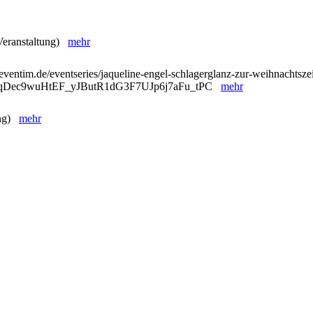
 Veranstaltung)
mehr
eventim.de/eventseries/jaqueline-engel-schlagerglanz-zur-weihnachtszei
ntqDec9wuHtEF_yJButR1dG3F7UJp6j7aFu_tPC
mehr
ung)
mehr