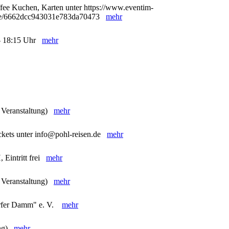
ffee Kuchen, Karten unter https://www.eventim-
98/e/6662dcc943031e783da70473
mehr
5 - 18:15 Uhr
mehr
e Veranstaltung)
mehr
ckets unter info@pohl-reisen.de
mehr
 Eintritt frei
mehr
e Veranstaltung)
mehr
orfer Damm" e. V.
mehr
ung)
mehr