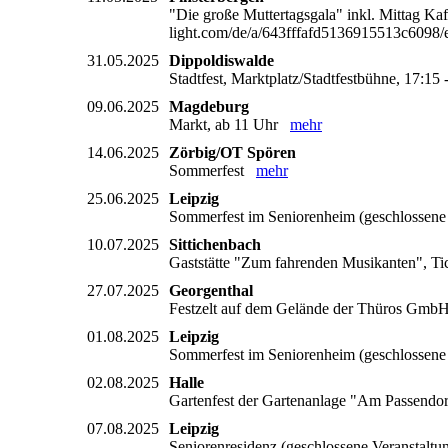
"Die große Muttertagsgala" inkl. Mittag Ka
light.com/de/a/643fffafd5136915513c60
31.05.2025
Dippoldiswalde
Stadtfest, Marktplatz/Stadtfestbühne, 17:1
09.06.2025
Magdeburg
Markt, ab 11 Uhr
mehr
14.06.2025
Zörbig/OT Spören
Sommerfest
mehr
25.06.2025
Leipzig
Sommerfest im Seniorenheim (geschlossen
10.07.2025
Sittichenbach
Gaststätte "Zum fahrenden Musikanten", Ti
27.07.2025
Georgenthal
Festzelt auf dem Gelände der Thüros GmbH,
01.08.2025
Leipzig
Sommerfest im Seniorenheim (geschlossen
02.08.2025
Halle
Gartenfest der Gartenanlage "Am Passend
07.08.2025
Leipzig
Seniorenresidenz (geschlossene Veranstalt