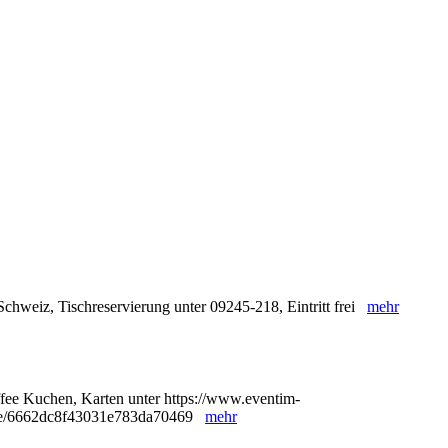
chweiz, Tischreservierung unter 09245-218, Eintritt frei
mehr
ffee Kuchen, Karten unter https://www.eventim-
8/e/6662dc8f43031e783da70469
mehr