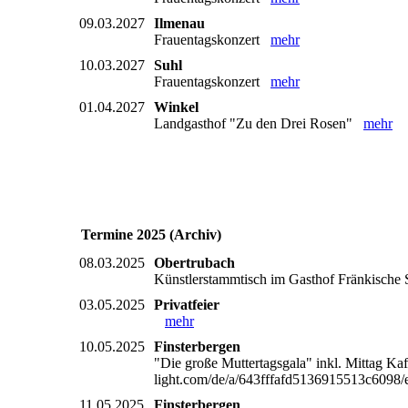
09.03.2027
Ilmenau
Frauentagskonzert
mehr
10.03.2027
Suhl
Frauentagskonzert
mehr
01.04.2027
Winkel
Landgasthof "Zu den Drei Rosen"
mehr
Termine 2025 (Archiv)
08.03.2025
Obertrubach
Künstlerstammtisch im Gasthof Fränkische S
03.05.2025
Privatfeier
mehr
10.05.2025
Finsterbergen
"Die große Muttertagsgala" inkl. Mittag Ka
light.com/de/a/643fffafd5136915513c609
11.05.2025
Finsterbergen