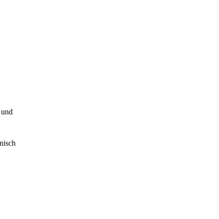
 und
onisch