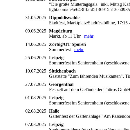
"Die große Muttertagsgala" inkl. Mittag Ka
light.com/de/a/643fffafd5136915513c60
31.05.2025
Dippoldiswalde
Stadtfest, Marktplatz/Stadtfestbühne, 17:1
09.06.2025
Magdeburg
Markt, ab 11 Uhr
mehr
14.06.2025
Zörbig/OT Spören
Sommerfest
mehr
25.06.2025
Leipzig
Sommerfest im Seniorenheim (geschlossen
10.07.2025
Sittichenbach
Gaststätte "Zum fahrenden Musikanten", Ti
27.07.2025
Georgenthal
Festzelt auf dem Gelände der Thüros GmbH,
01.08.2025
Leipzig
Sommerfest im Seniorenheim (geschlossen
02.08.2025
Halle
Gartenfest der Gartenanlage "Am Passend
07.08.2025
Leipzig
Seniorenresidenz (geschlossene Veranstalt