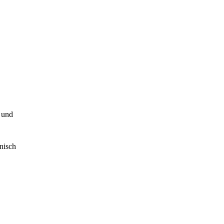
 und
onisch