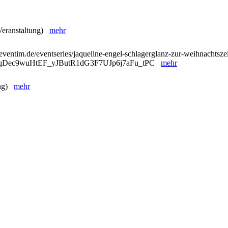
 Veranstaltung)
mehr
eventim.de/eventseries/jaqueline-engel-schlagerglanz-zur-weihnachtszei
ntqDec9wuHtEF_yJButR1dG3F7UJp6j7aFu_tPC
mehr
ung)
mehr