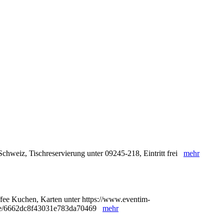
chweiz, Tischreservierung unter 09245-218, Eintritt frei
mehr
ffee Kuchen, Karten unter https://www.eventim-
8/e/6662dc8f43031e783da70469
mehr