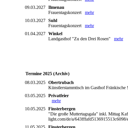
09.03.2027
Ilmenau
Frauentagskonzert
mehr
10.03.2027
Suhl
Frauentagskonzert
mehr
01.04.2027
Winkel
Landgasthof "Zu den Drei Rosen"
mehr
Termine 2025 (Archiv)
08.03.2025
Obertrubach
Künstlerstammtisch im Gasthof Fränkische S
03.05.2025
Privatfeier
mehr
10.05.2025
Finsterbergen
"Die große Muttertagsgala" inkl. Mittag Ka
light.com/de/a/643fffafd5136915513c609
11.05.2025
Finsterbergen