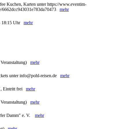
ffee Kuchen, Karten unter https://www.eventim-
98/e/6662dcc943031e783da70473
mehr
5 - 18:15 Uhr
mehr
e Veranstaltung)
mehr
ckets unter info@pohl-reisen.de
mehr
 Eintritt frei
mehr
e Veranstaltung)
mehr
orfer Damm" e. V.
mehr
ung)
mehr