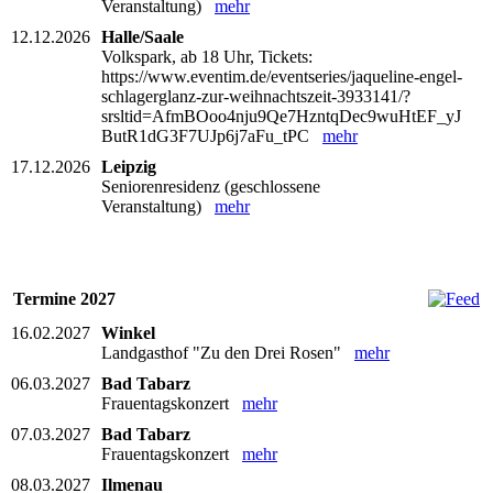
Veranstaltung)
mehr
12.12.2026
Halle/Saale
Volkspark, ab 18 Uhr, Tickets:
https://www.eventim.de/eventseries/jaqueline-engel-
schlagerglanz-zur-weihnachtszeit-3933141/?
srsltid=AfmBOoo4nju9Qe7HzntqDec9wuHtEF_yJ
ButR1dG3F7UJp6j7aFu_tPC
mehr
17.12.2026
Leipzig
Seniorenresidenz (geschlossene
Veranstaltung)
mehr
Termine 2027
16.02.2027
Winkel
Landgasthof "Zu den Drei Rosen"
mehr
06.03.2027
Bad Tabarz
Frauentagskonzert
mehr
07.03.2027
Bad Tabarz
Frauentagskonzert
mehr
08.03.2027
Ilmenau