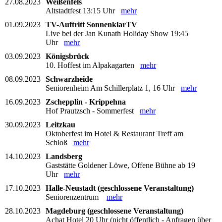
27.08.2023
Weißenfels
Altstadtfest 13:15 Uhr
mehr
01.09.2023
TV-Auftritt SonnenklarTV
Live bei der Jan Kunath Holiday Show 19:45
Uhr
mehr
03.09.2023
Königsbrück
10. Hoffest im Alpakagarten
mehr
08.09.2023
Schwarzheide
Seniorenheim Am Schillerplatz 1, 16 Uhr
mehr
16.09.2023
Zschepplin - Krippehna
Hof Prautzsch - Sommerfest
mehr
30.09.2023
Leitzkau
Oktoberfest im Hotel & Restaurant Treff am
Schloß
mehr
14.10.2023
Landsberg
Gaststätte Goldener Löwe, Offene Bühne ab 19
Uhr
mehr
17.10.2023
Halle-Neustadt (geschlossene Veranstaltung)
Seniorenzentrum
mehr
28.10.2023
Magdeburg (geschlossene Veranstaltung)
Achat Hotel 20 Uhr (nicht öffentlich - Anfragen über