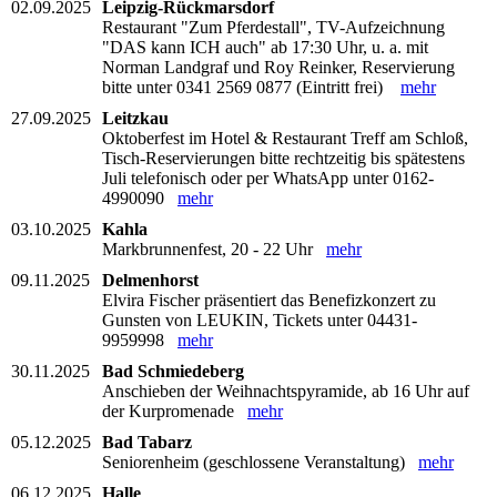
02.09.2025
Leipzig-Rückmarsdorf
Restaurant "Zum Pferdestall", TV-Aufzeichnung
"DAS kann ICH auch" ab 17:30 Uhr, u. a. mit
Norman Landgraf und Roy Reinker, Reservierung
bitte unter 0341 2569 0877 (Eintritt frei)
mehr
27.09.2025
Leitzkau
Oktoberfest im Hotel & Restaurant Treff am Schloß,
Tisch-Reservierungen bitte rechtzeitig bis spätestens
Juli telefonisch oder per WhatsApp unter 0162-
4990090
mehr
03.10.2025
Kahla
Markbrunnenfest, 20 - 22 Uhr
mehr
09.11.2025
Delmenhorst
Elvira Fischer präsentiert das Benefizkonzert zu
Gunsten von LEUKIN, Tickets unter 04431-
9959998
mehr
30.11.2025
Bad Schmiedeberg
Anschieben der Weihnachtspyramide, ab 16 Uhr auf
der Kurpromenade
mehr
05.12.2025
Bad Tabarz
Seniorenheim (geschlossene Veranstaltung)
mehr
06.12.2025
Halle