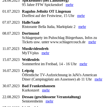
24.06.2023
Spickendorf (bei Landsberg)
95 Jahre FFW Spickendorf
mehr
01.07.2023
Raguhn-Jeßnitz OT Lingenau
Dorffest auf der Festwiese, 15 Uhr
mehr
07.07.2023
Halle/Saale
Ristorante Bella Italia, Marktplatz 2
mehr
08.07.2023
Dortmund
Schlagerparty im Pulsschlag Bürgerhaus, Infos zu
Tickets usw. unter www.schlagercouch.de
mehr
11.07.2023
Musikvideodreh
MyTVplus
mehr
15.07.2023
Weißenfels
Sommerfest im Freibad, 14 - 16 Uhr
mehr
16.07.2023
Leipzig
Öffentliche TV-Aufzeichnung in JaNi's American
Diner (Campingplatz am Ausensee) ab 11 Uhr
mehr
30.07.2023
Bad Frankenhausen
Kurkonzert
mehr
22.08.2023
Dessau (geschlossene Veranstaltung)
Seniorenheim
mehr