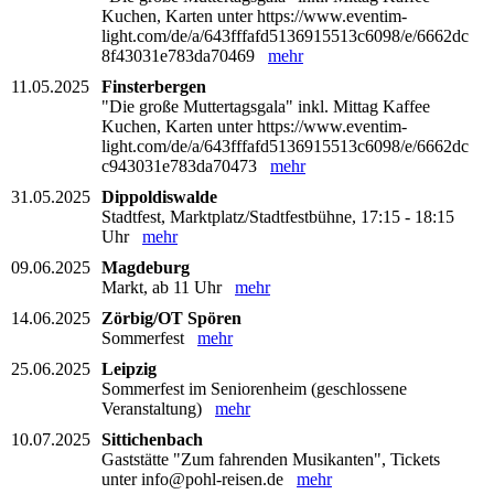
Kuchen, Karten unter https://www.eventim-
light.com/de/a/643fffafd5136915513c6098/e/6662dc
8f43031e783da70469
mehr
11.05.2025
Finsterbergen
"Die große Muttertagsgala" inkl. Mittag Kaffee
Kuchen, Karten unter https://www.eventim-
light.com/de/a/643fffafd5136915513c6098/e/6662dc
c943031e783da70473
mehr
31.05.2025
Dippoldiswalde
Stadtfest, Marktplatz/Stadtfestbühne, 17:15 - 18:15
Uhr
mehr
09.06.2025
Magdeburg
Markt, ab 11 Uhr
mehr
14.06.2025
Zörbig/OT Spören
Sommerfest
mehr
25.06.2025
Leipzig
Sommerfest im Seniorenheim (geschlossene
Veranstaltung)
mehr
10.07.2025
Sittichenbach
Gaststätte "Zum fahrenden Musikanten", Tickets
unter info@pohl-reisen.de
mehr