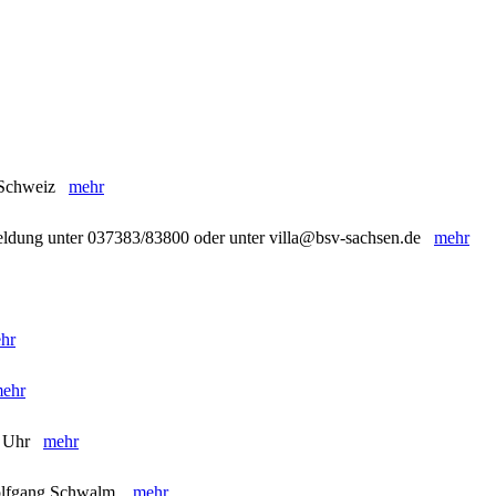
e Schweiz
mehr
meldung unter 037383/83800 oder unter villa@bsv-sachsen.de
mehr
hr
ehr
 16 Uhr
mehr
Wolfgang Schwalm
mehr