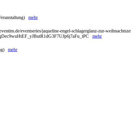
 Veranstaltung)
mehr
eventim.de/eventseries/jaqueline-engel-schlagerglanz-zur-weihnachtszei
ntqDec9wuHtEF_yJButR1dG3F7UJp6j7aFu_tPC
mehr
ung)
mehr