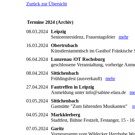
Zurück zur Übersicht
Termine 2024 (Archiv)
08.03.2024
Leipzig
Seniorenresidenz, Frauentagsfeier
mehr
16.03.2024
Obertrubach
Künstlerstammtisch im Gasthof Fränkisch
06.04.2024
Lunzenau /OT Rochsburg
geschlossene Veranstaltung, vorherige An
08.04.2024
Sittichenbach
Frühlingsfest (ausverkauft)
mehr
27.04.2024
Fantreffen in Leipzig
Anmeldung unter info@sabine-elara.de
me
03.05.2024
Sittichenbach
Gaststätte "Zum fahrenden Musikanten"
m
04.05.2024
Markkleeberg
Stadtfest, Bühne Festzelt, Festanger, 15 -
07.05.2024
Garitz
Vorprogramm vom Wildecker Herzbube 