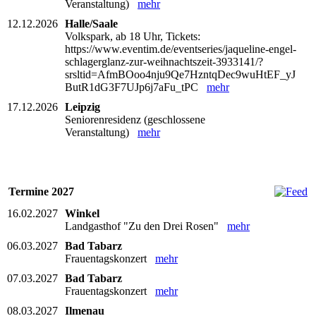
Veranstaltung)
mehr
12.12.2026
Halle/Saale
Volkspark, ab 18 Uhr, Tickets:
https://www.eventim.de/eventseries/jaqueline-engel-
schlagerglanz-zur-weihnachtszeit-3933141/?
srsltid=AfmBOoo4nju9Qe7HzntqDec9wuHtEF_yJ
ButR1dG3F7UJp6j7aFu_tPC
mehr
17.12.2026
Leipzig
Seniorenresidenz (geschlossene
Veranstaltung)
mehr
Termine 2027
16.02.2027
Winkel
Landgasthof "Zu den Drei Rosen"
mehr
06.03.2027
Bad Tabarz
Frauentagskonzert
mehr
07.03.2027
Bad Tabarz
Frauentagskonzert
mehr
08.03.2027
Ilmenau